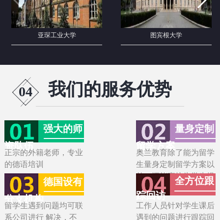
亚琛工业大学
图宾根大学
我们的服务优势
04
强大的师
量身定制
资队伍
留学方案
正宗的外籍老师，专业
奥兰教育除了能为留学
的德语培训
生量身定制留学方案以
外，还能直接为学生提
全方位跟
德国设有
供专业的语言课程培训
踪回访
分支机构
留学生遇到问题均可联
工作人员针对学生课后
系公司进行 解决，不
遇到的问题进行跟踪回