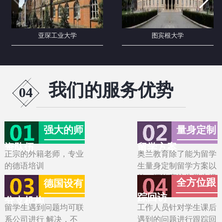
亚琛工业大学
图宾根大学
我们的服务优势
04
强大的师
量身定制
资队伍
留学方案
正宗的外籍老师，专业
奥兰教育除了能为留学
的德语培训
生量身定制留学方案以
外，还能直接为学生提
全方位跟
德国设有
供专业的语言课程培训
踪回访
分支机构
留学生遇到问题均可联
工作人员针对学生课后
系公司进行 解决，不
遇到的问题进行跟踪回