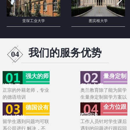
亚琛工业大学
图宾根大学
我们的服务优势
04
强大的师
量身定制
资队伍
留学方案
正宗的外籍老师，专业
奥兰教育除了能为留学
的德语培训
生量身定制留学方案以
外，还能直接为学生提
全方位跟
德国设有
供专业的语言课程培训
踪回访
分支机构
留学生遇到问题均可联
工作人员针对学生课后
系公司进行 解决，不
遇到的问题进行跟踪回